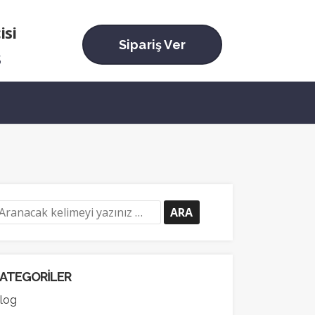
isi
Sipariş Ver
3
ATEGORILER
log