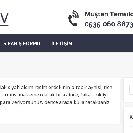
Müşteri Temsilc
0535 060 887
SİPARİŞ FORMU
İLETİŞİM
k siyah aldim resimlerdekinin birebir aynisi, rich
durmus. malzeme olarak biraz ince, fakat cok iyi
i para veriyorsunuz, bence arada kullanacaksaniz
K
B