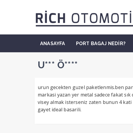
ANASAYFA
PORT BAGAJ NEDİR?
U*** Ö****
urun gecekten guzel paketlenmis.ben parla
markasi yazan yer metal sadece fakat sık 
visey almak isterseniz zaten bunun 4 kat
gayet ideal basarili.