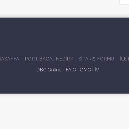
NASAYFA
PORT BAGAJ NEDİR?
SİPARİŞ FORMU
İLE
-
DBC Online
FA OTOMOTİV