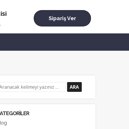
isi
Sipariş Ver
3
ATEGORILER
log