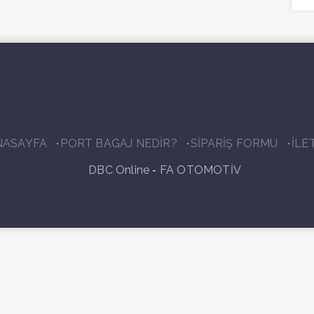
NASAYFA
PORT BAGAJ NEDİR?
SİPARİŞ FORMU
İLE
-
DBC Online
FA OTOMOTİV